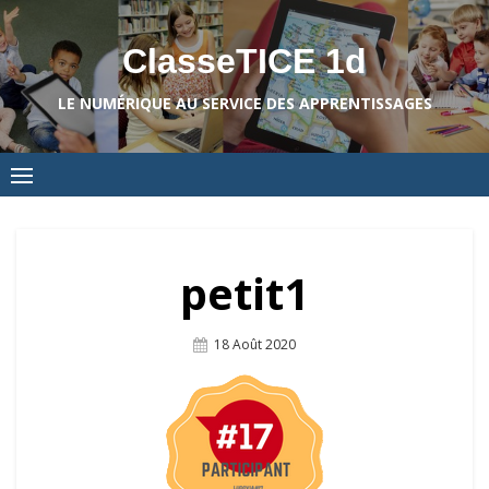
Skip
to
ClasseTICE 1d
content
LE NUMÉRIQUE AU SERVICE DES APPRENTISSAGES
petit1
Posted
18 Août 2020
On