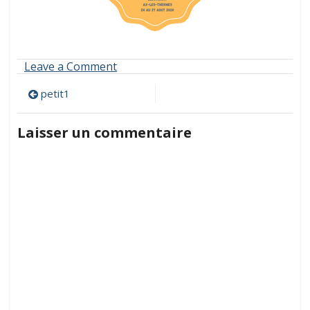
on
Leave a Comment
petit1
Navigation
petit1
de
Laisser un commentaire
l’article