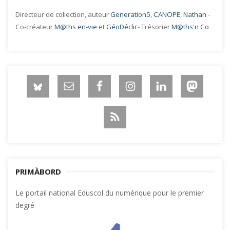
Directeur de collection, auteur
Generation5
,
CANOPE
,
Nathan
-
Co-créateur
M@ths en-vie
et
GéoDéclic
- Trésorier
M@ths'n Co
PRIMÀBORD
Le portail national Eduscol du numérique pour le premier
degré