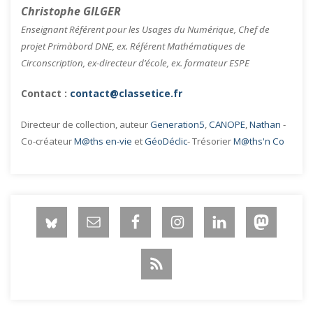
Christophe GILGER
Enseignant Référent pour les Usages du Numérique, Chef de
projet Primàbord DNE, ex. Référent Mathématiques de
Circonscription, ex-directeur d’école, ex. formateur ESPE
Contact :
contact@classetice.fr
Directeur de collection, auteur
Generation5
,
CANOPE
,
Nathan
-
Co-créateur
M@ths en-vie
et
GéoDéclic
- Trésorier
M@ths'n Co