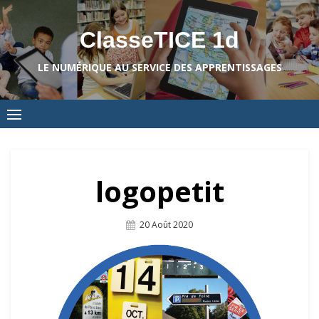
Skip
to
ClasseTICE 1d
content
LE NUMÉRIQUE AU SERVICE DES APPRENTISSAGES
logopetit
Posted
20 Août 2020
On