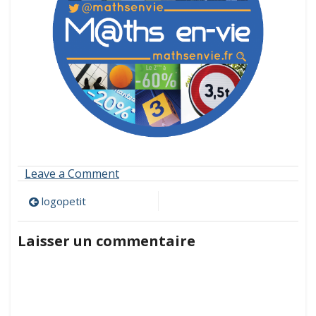
on
Leave a Comment
logopetit
Navigation
logopetit
de
Laisser un commentaire
l’article