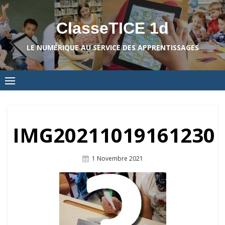
Skip
to
ClasseTICE 1d
content
LE NUMÉRIQUE AU SERVICE DES APPRENTISSAGES
IMG20211019161230
Posted
1 Novembre 2021
On