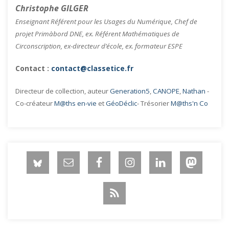
Christophe GILGER
Enseignant Référent pour les Usages du Numérique, Chef de
projet Primàbord DNE, ex. Référent Mathématiques de
Circonscription, ex-directeur d’école, ex. formateur ESPE
Contact :
contact@classetice.fr
Directeur de collection, auteur
Generation5
,
CANOPE
,
Nathan
-
Co-créateur
M@ths en-vie
et
GéoDéclic
- Trésorier
M@ths'n Co