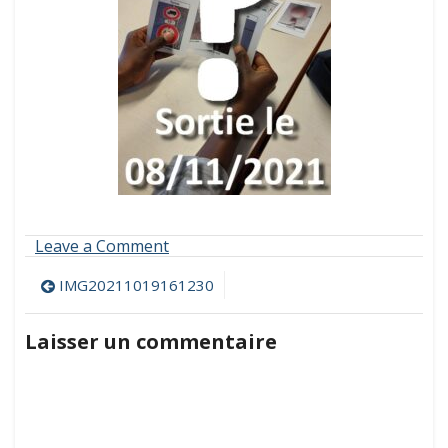
on
Leave a Comment
IMG20211019161230
Navigation
IMG20211019161230
de
Laisser un commentaire
l’article