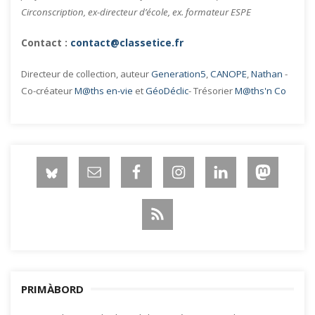
Circonscription, ex-directeur d’école, ex. formateur ESPE
Contact :
contact@classetice.fr
Directeur de collection, auteur
Generation5
,
CANOPE
,
Nathan
-
Co-créateur
M@ths en-vie
et
GéoDéclic
- Trésorier
M@ths'n Co
PRIMÀBORD