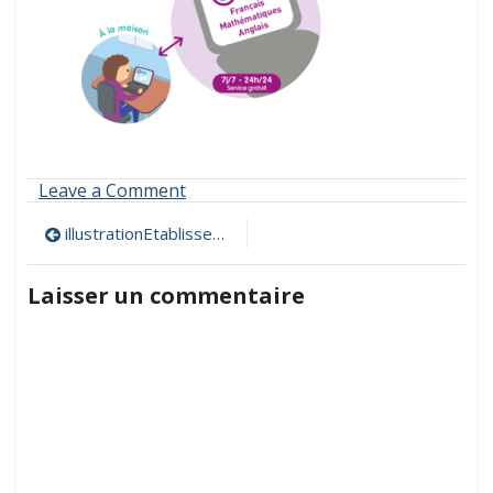
on
Leave a Comment
illustrationEtablissement
Navigation
illustrationEtablissement
de
Laisser un commentaire
l’article