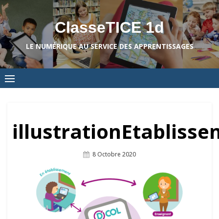
Skip
to
ClasseTICE 1d
content
LE NUMÉRIQUE AU SERVICE DES APPRENTISSAGES
illustrationEtabliss
Posted
8 Octobre 2020
On