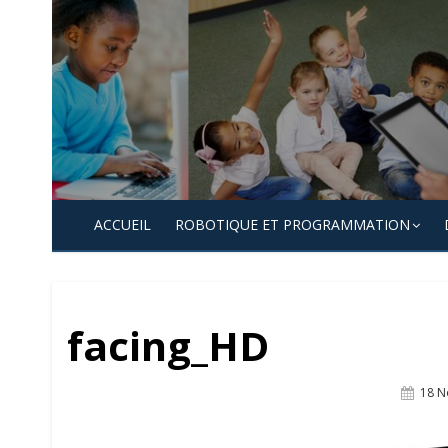
Skip
to
content
ACCUEIL
ROBOTIQUE ET PROGRAMMATION
facing_HD
Post
18 N
On