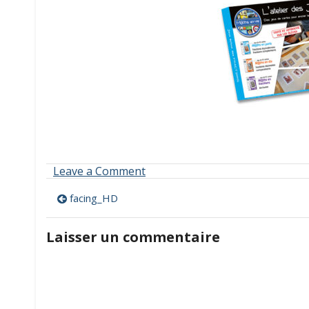
on
Leave a Comment
facing_HD
Navigation
facing_HD
de
Laisser un commentaire
l’article