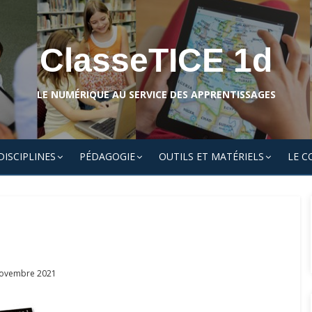
ClasseTICE 1d
LE NUMÉRIQUE AU SERVICE DES APPRENTISSAGES
DISCIPLINES
PÉDAGOGIE
OUTILS ET MATÉRIELS
LE C
ed
ovembre 2021