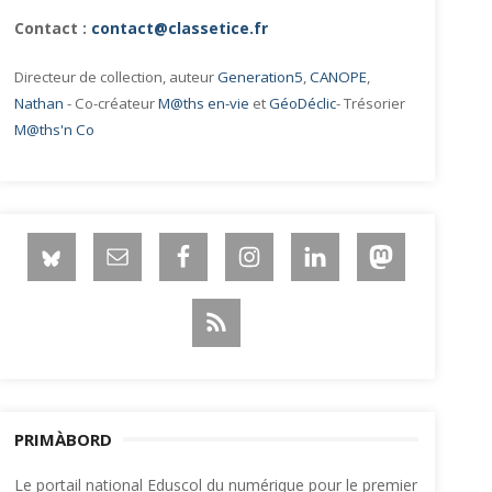
Contact :
contact@classetice.fr
Directeur de collection, auteur
Generation5
,
CANOPE
,
Nathan
- Co-créateur
M@ths en-vie
et
GéoDéclic
- Trésorier
M@ths'n Co
PRIMÀBORD
Le portail national Eduscol du numérique pour le premier