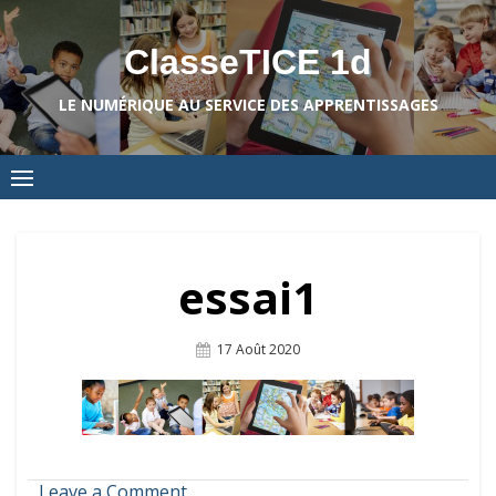
Skip
to
ClasseTICE 1d
content
LE NUMÉRIQUE AU SERVICE DES APPRENTISSAGES
essai1
Posted
17 Août 2020
On
on
Leave a Comment