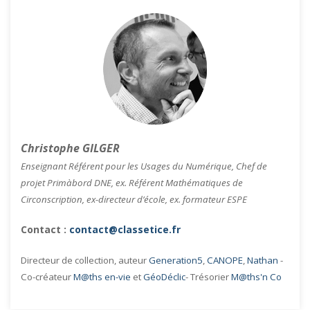
Christophe GILGER
Enseignant Référent pour les Usages du Numérique, Chef de
projet Primàbord DNE, ex. Référent Mathématiques de
Circonscription, ex-directeur d’école, ex. formateur ESPE
Contact :
contact@classetice.fr
Directeur de collection, auteur
Generation5
,
CANOPE
,
Nathan
-
Co-créateur
M@ths en-vie
et
GéoDéclic
- Trésorier
M@ths'n Co