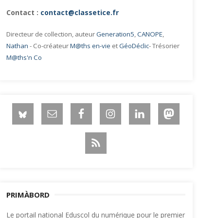
Contact :
contact@classetice.fr
Directeur de collection, auteur
Generation5
,
CANOPE
,
Nathan
- Co-créateur
M@ths en-vie
et
GéoDéclic
- Trésorier
M@ths'n Co
PRIMÀBORD
Le portail national Eduscol du numérique pour le premier