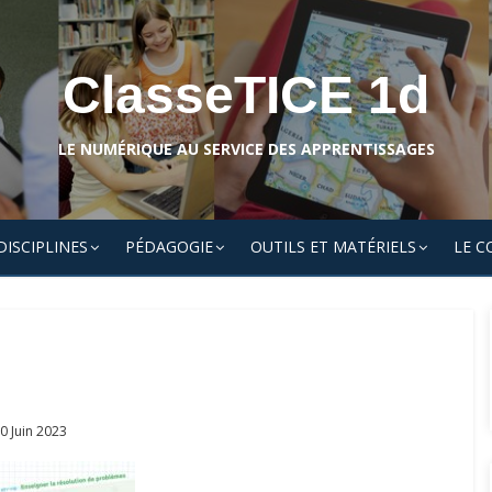
ClasseTICE 1d
LE NUMÉRIQUE AU SERVICE DES APPRENTISSAGES
DISCIPLINES
PÉDAGOGIE
OUTILS ET MATÉRIELS
LE C
osted
0 Juin 2023
On