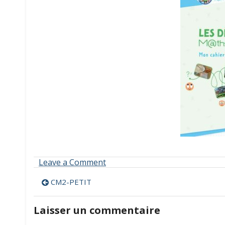
on
Leave a Comment
CM2-
Navigation
PETIT
CM2-PETIT
de
Laisser un commentaire
l’article