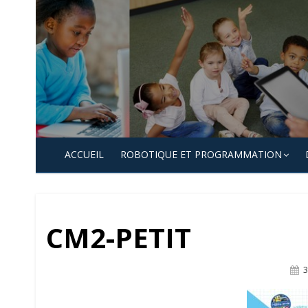
Skip
to
content
ACCUEIL
ROBOTIQUE ET PROGRAMMATION
CM2-PETIT
P
3