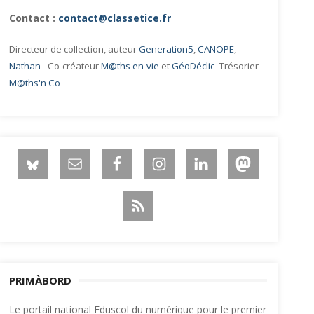
Contact :
contact@classetice.fr
Directeur de collection, auteur
Generation5
,
CANOPE
,
Nathan
- Co-créateur
M@ths en-vie
et
GéoDéclic
- Trésorier
M@ths'n Co
PRIMÀBORD
Le portail national Eduscol du numérique pour le premier