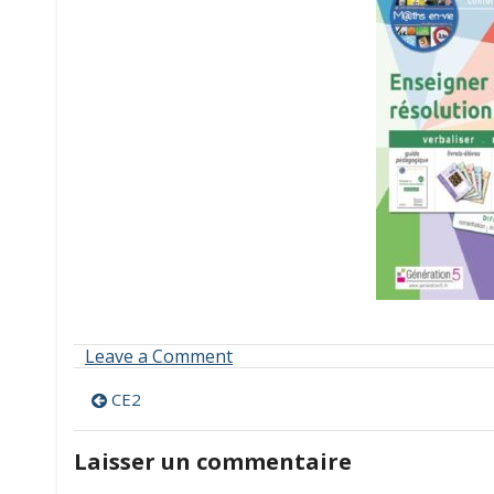
on
Leave a Comment
CE2
Navigation
CE2
de
Laisser un commentaire
l’article