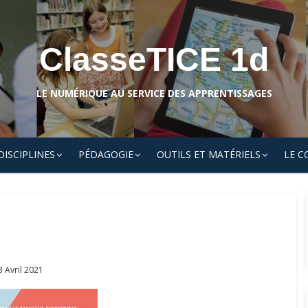
ClasseTICE 1d
LE NUMÉRIQUE AU SERVICE DES APPRENTISSAGES
DISCIPLINES
PÉDAGOGIE
OUTILS ET MATÉRIELS
LE C
osted
3 Avril 2021
n