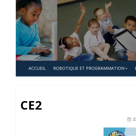
Skip
to
content
ACCUEIL
ROBOTIQUE ET PROGRAMMATION
CE2
P
2
O