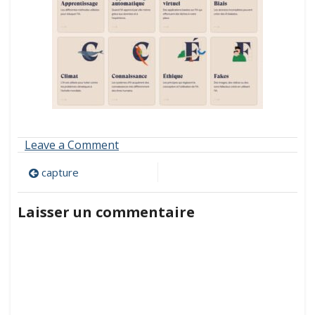
on
Leave a Comment
capture
Navigation
capture
de
Laisser un commentaire
l’article