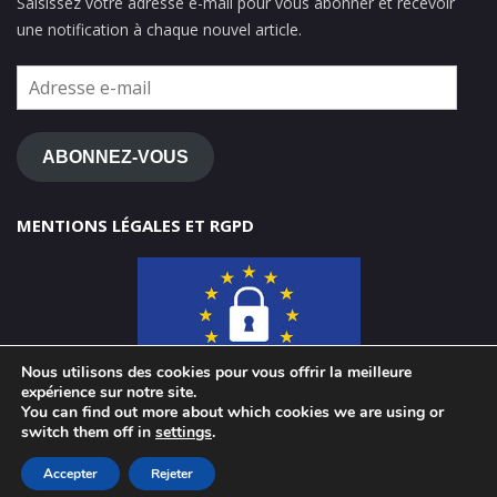
Saisissez votre adresse e-mail pour vous abonner et recevoir
une notification à chaque nouvel article.
Adresse
e-
mail
ABONNEZ-VOUS
MENTIONS LÉGALES ET RGPD
Nous utilisons des cookies pour vous offrir la meilleure
expérience sur notre site.
You can find out more about which cookies we are using or
switch them off in
settings
.
© 2026 ClasseTICE 1d
Accepter
Rejeter
Powered by WordPress
-
Miteri by ThemeEgg