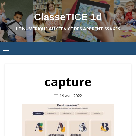
Skip
to
ClasseTICE 1d
content
LE NUMÉRIQUE AU SERVICE DES APPRENTISSAGES
capture
Posted
19 Avril 2022
On