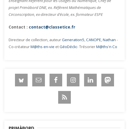
Enseignant Référent pour les Usages du Numérique, Chef de
projet Primàbord DNE, ex. Référent Mathématiques de
Circonscription, ex-directeur d’école, ex. formateur ESPE
Contact :
contact@classetice.fr
Directeur de collection, auteur
Generation5
,
CANOPE
,
Nathan
-
Co-créateur
M@ths en-vie
et
GéoDéclic
- Trésorier
M@ths'n Co
PRIMÀBORD