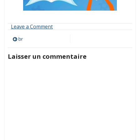
on
Leave a Comment
br
Navigation
br
de
Laisser un commentaire
l’article