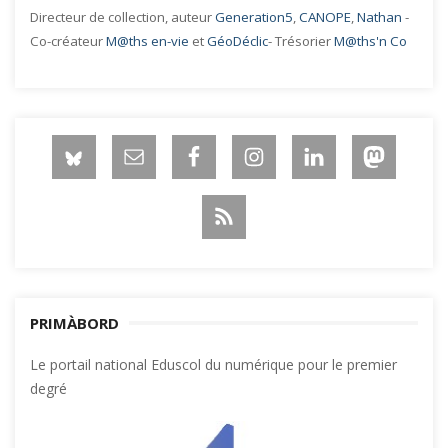
Directeur de collection, auteur
Generation5
,
CANOPE
,
Nathan
-
Co-créateur
M@ths en-vie
et
GéoDéclic
- Trésorier
M@ths'n Co
PRIMÀBORD
Le portail national Eduscol du numérique pour le premier
degré