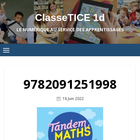
Skip
to
ClasseTICE 1d
content
LE NUMÉRIQUE AU SERVICE DES APPRENTISSAGES
9782091251998
Posted
18 Juin 2022
On