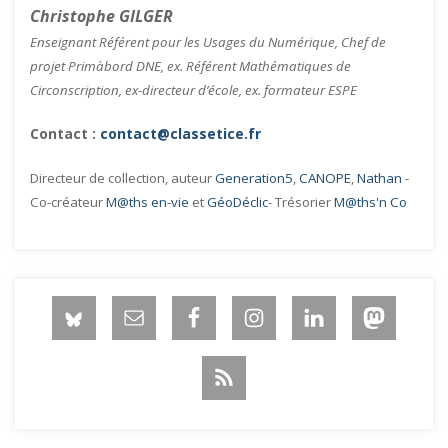
Christophe GILGER
Enseignant Référent pour les Usages du Numérique, Chef de
projet Primàbord DNE, ex. Référent Mathématiques de
Circonscription, ex-directeur d’école, ex. formateur ESPE
Contact :
contact@classetice.fr
Directeur de collection, auteur
Generation5
,
CANOPE
,
Nathan
-
Co-créateur
M@ths en-vie
et
GéoDéclic
- Trésorier
M@ths'n Co