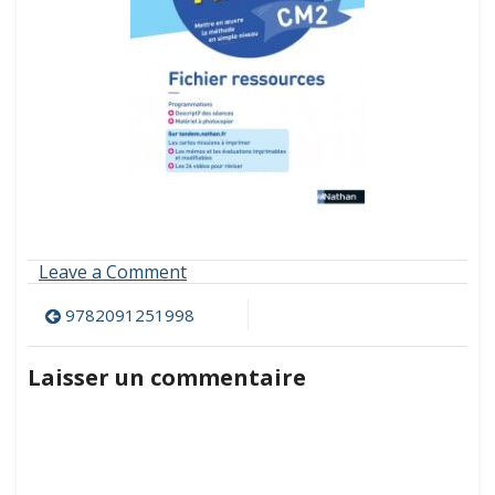
on
Leave a Comment
9782091251998
Navigation
9782091251998
de
Laisser un commentaire
l’article