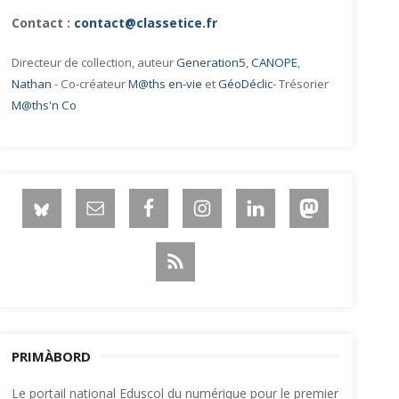
Contact :
contact@classetice.fr
Directeur de collection, auteur
Generation5
,
CANOPE
,
Nathan
- Co-créateur
M@ths en-vie
et
GéoDéclic
- Trésorier
M@ths'n Co
PRIMÀBORD
Le portail national Eduscol du numérique pour le premier