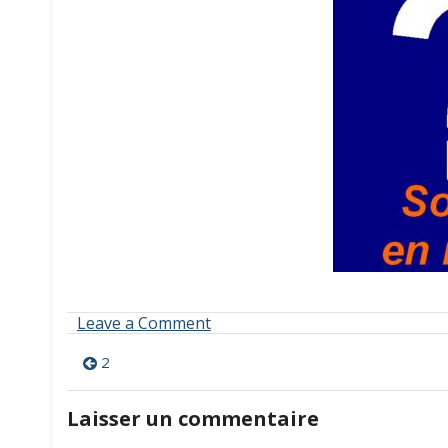
on
Leave a Comment
2
Navigation
2
de
Laisser un commentaire
l’article