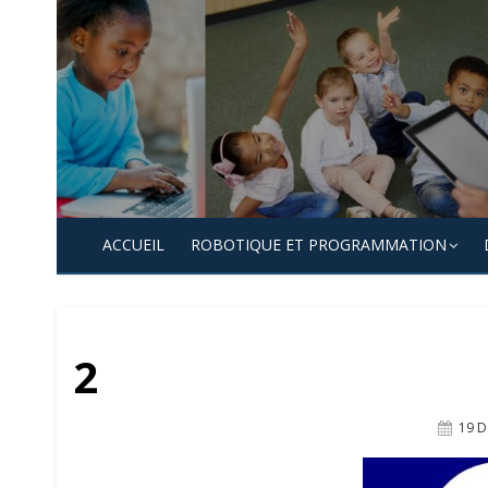
Skip
to
content
ACCUEIL
ROBOTIQUE ET PROGRAMMATION
2
Post
19 D
On