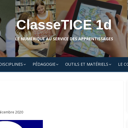
ClasseTICE 1d
LE NUMÉRIQUE AU SERVICE DES APPRENTISSAGES
DISCIPLINES
PÉDAGOGIE
OUTILS ET MATÉRIELS
LE C
ed
écembre 2020