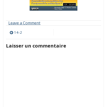
on
Leave a Comment
14-
Navigation
2
14-2
de
Laisser un commentaire
l’article