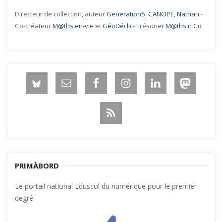
Directeur de collection, auteur
Generation5
,
CANOPE
,
Nathan
-
Co-créateur
M@ths en-vie
et
GéoDéclic
- Trésorier
M@ths'n Co
PRIMÀBORD
Le portail national Eduscol du numérique pour le premier
degré