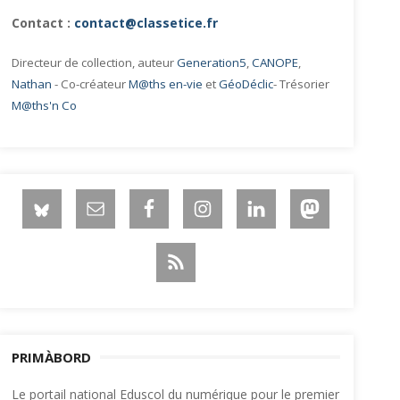
Contact :
contact@classetice.fr
Directeur de collection, auteur
Generation5
,
CANOPE
,
Nathan
- Co-créateur
M@ths en-vie
et
GéoDéclic
- Trésorier
M@ths'n Co
PRIMÀBORD
Le portail national Eduscol du numérique pour le premier